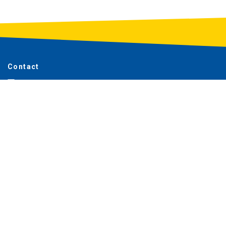
Contact
info@badeendenraceleek.nl