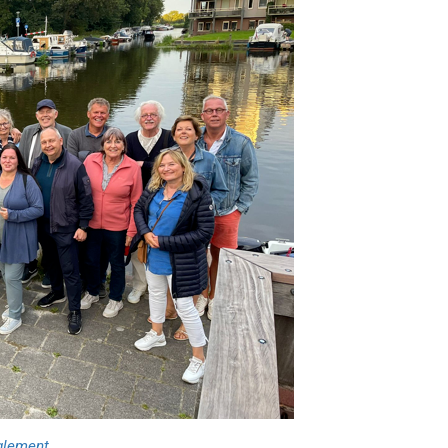
glement
.