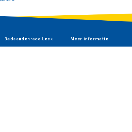
Badeendenrace Leek
Meer informatie
Prijzen en uitslag race 2026
Hoe werkt het?
Sponsoren
Reglement
Meer info
Contact
Koop er ook eendje
Home
Webshop
Goede doelen
Over ons
Doneren