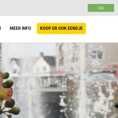
OK
LEN
OVER ONS
DONEREN
N
MEER INFO
KOOP ER OOK EENDJE